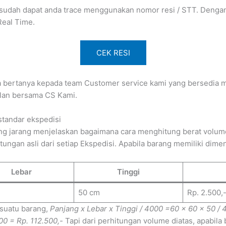
 sudah dapat anda trace menggunakan nomor resi / STT. Dengan b
Real Time.
CEK RESI
sa bertanya kepada team Customer service kami yang bersedia me
lan bersama CS Kami.
standar ekspedisi
g jarang menjelaskan bagaimana cara menghitung berat volume 
gan asli dari setiap Ekspedisi. Apabila barang memiliki dimens
Lebar
Tinggi
50 cm
Rp. 2.500,
 suatu barang,
Panjang x Lebar x Tinggi / 4000
=60 x 60 x 50 / 
00 = Rp. 112.500,-
Tapi dari perhitungan volume diatas, apabil