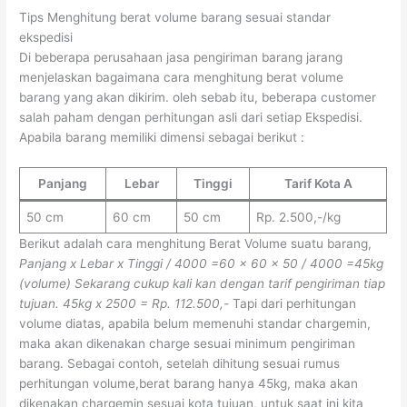
Tips Menghitung berat volume barang sesuai standar
ekspedisi
Di beberapa perusahaan jasa pengiriman barang jarang
menjelaskan bagaimana cara menghitung berat volume
barang yang akan dikirim. oleh sebab itu, beberapa customer
salah paham dengan perhitungan asli dari setiap Ekspedisi.
Apabila barang memiliki dimensi sebagai berikut :
Panjang
Lebar
Tinggi
Tarif Kota A
50 cm
60 cm
50 cm
Rp. 2.500,-/kg
Berikut adalah cara menghitung Berat Volume suatu barang,
Panjang x Lebar x Tinggi / 4000
=60 x 60 x 50 / 4000
=45kg
(volume)
Sekarang cukup kali kan dengan tarif pengiriman tiap
tujuan.
45kg x 2500 = Rp. 112.500,-
Tapi dari perhitungan
volume diatas, apabila belum memenuhi standar chargemin,
maka akan dikenakan charge sesuai minimum pengiriman
barang. Sebagai contoh, setelah dihitung sesuai rumus
perhitungan volume,berat barang hanya 45kg, maka akan
dikenakan chargemin sesuai kota tujuan, untuk saat ini kita