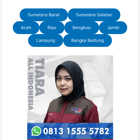
Sumatera Barat
Sumatera Selatan
Aceh
Riau
Bengkulu
Jambi
Lampung
Bangka Belitung