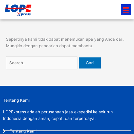
Lewati
Cari
Men
ke
untuk:
konten
Sepertinya kami tidak dapat menemukan apa yang Anda cari.
Mungkin dengan pencarian dapat membantu.
Tentang Kami
LOPExpress adalah perusahaan jasa ekspedisi ke seluruh
Indonesia dengan aman, cepat, dan terpercaya.
Tentang Kami