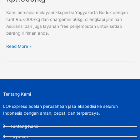
Bodok
Murah
Kami bersedia melayani Ekspedisi Yogyakarta Bodok dengan
Rp7.000/kg
tarif Rp.7.000/kg dan chargemin 50kg, dilengkapi jaminan
Asuransi dan juga layanan free penjemputan untuk setiap
barang Kiriman anda.
Read More »
Tentang Kami
LOPExpress adalah perusahaan jasa ekspedisi ke seluruh
Indonesia dengan aman, cepat, dan terpercaya.
Tentang Kami
Layanan