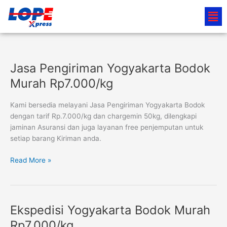
Lewati
Men
ke
konten
Jasa Pengiriman Yogyakarta Bodok
Jasa
Pengiriman
Murah Rp7.000/kg
Yogyakarta
Bodok
Kami bersedia melayani Jasa Pengiriman Yogyakarta Bodok
Murah
dengan tarif Rp.7.000/kg dan chargemin 50kg, dilengkapi
Rp7.000/kg
jaminan Asuransi dan juga layanan free penjemputan untuk
setiap barang Kiriman anda.
Read More »
Ekspedisi Yogyakarta Bodok Murah
Ekspedisi
Yogyakarta
Rp7.000/kg