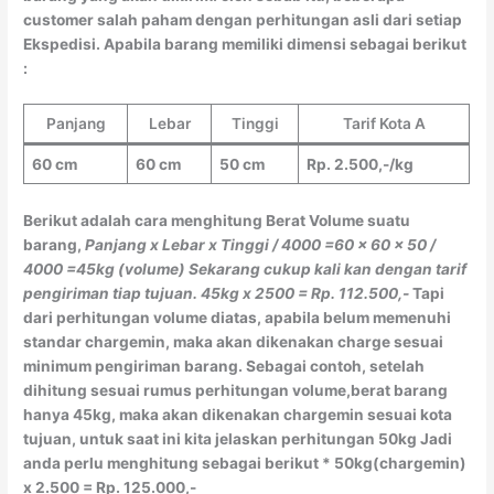
customer salah paham dengan perhitungan asli dari setiap
Ekspedisi. Apabila barang memiliki dimensi sebagai berikut
:
Panjang
Lebar
Tinggi
Tarif Kota A
60 cm
60 cm
50 cm
Rp. 2.500,-/kg
Berikut adalah cara menghitung Berat Volume suatu
barang,
Panjang x Lebar x Tinggi / 4000
=60 x 60 x 50 /
4000
=45kg (volume)
Sekarang cukup kali kan dengan tarif
pengiriman tiap tujuan.
45kg x 2500 = Rp. 112.500,-
Tapi
dari perhitungan volume diatas, apabila belum memenuhi
standar chargemin, maka akan dikenakan charge sesuai
minimum pengiriman barang. Sebagai contoh, setelah
dihitung sesuai rumus perhitungan volume,berat barang
hanya 45kg, maka akan dikenakan chargemin sesuai kota
tujuan, untuk saat ini kita jelaskan perhitungan 50kg Jadi
anda perlu menghitung sebagai berikut * 50kg(chargemin)
x 2.500 = Rp. 125.000,-