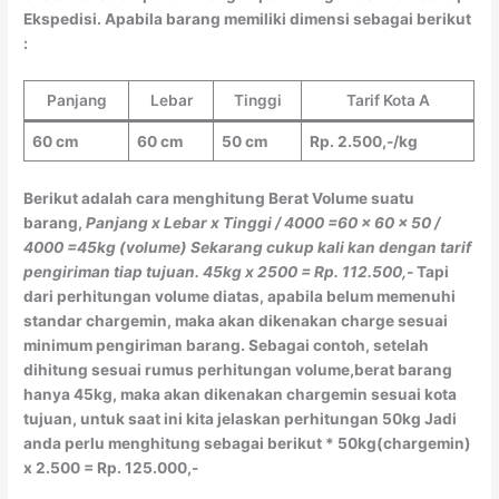
Ekspedisi. Apabila barang memiliki dimensi sebagai berikut
:
Panjang
Lebar
Tinggi
Tarif Kota A
60 cm
60 cm
50 cm
Rp. 2.500,-/kg
Berikut adalah cara menghitung Berat Volume suatu
barang,
Panjang x Lebar x Tinggi / 4000
=60 x 60 x 50 /
4000
=45kg (volume)
Sekarang cukup kali kan dengan tarif
pengiriman tiap tujuan.
45kg x 2500 = Rp. 112.500,-
Tapi
dari perhitungan volume diatas, apabila belum memenuhi
standar chargemin, maka akan dikenakan charge sesuai
minimum pengiriman barang. Sebagai contoh, setelah
dihitung sesuai rumus perhitungan volume,berat barang
hanya 45kg, maka akan dikenakan chargemin sesuai kota
tujuan, untuk saat ini kita jelaskan perhitungan 50kg Jadi
anda perlu menghitung sebagai berikut * 50kg(chargemin)
x 2.500 = Rp. 125.000,-