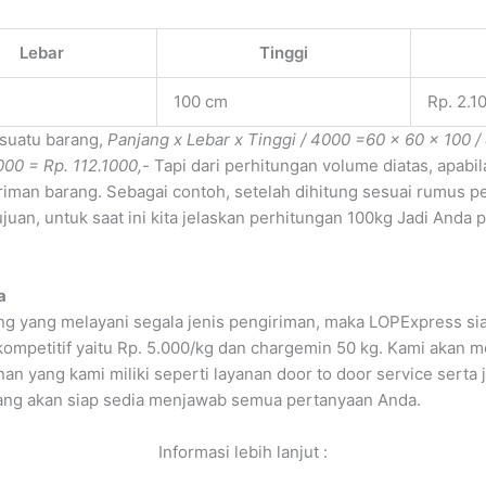
Lebar
Tinggi
100 cm
Rp. 2.1
 suatu barang,
Panjang x Lebar x Tinggi / 4000
=60 x 60 x 100 /
00 = Rp. 112.1000,-
Tapi dari perhitungan volume diatas, apab
iman barang. Sebagai contoh, setelah dihitung sesuai rumus p
uan, untuk saat ini kita jelaskan perhitungan 100kg Jadi Anda 
a
g yang melayani segala jenis pengiriman, maka LOPExpress si
kompetitif yaitu Rp. 5.000/kg dan chargemin 50 kg. Kami aka
n yang kami miliki seperti layanan door to door service serta
ang akan siap sedia menjawab semua pertanyaan Anda.
Informasi lebih lanjut :