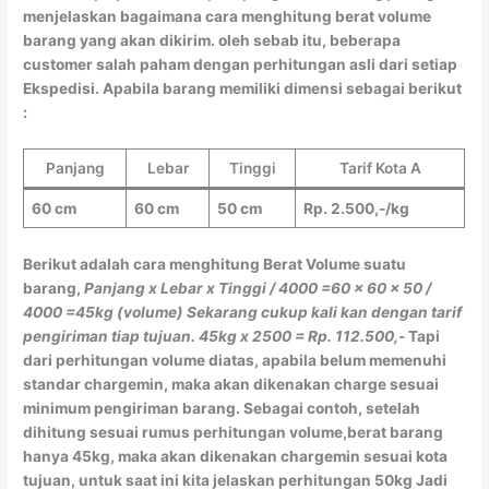
menjelaskan bagaimana cara menghitung berat volume
barang yang akan dikirim. oleh sebab itu, beberapa
customer salah paham dengan perhitungan asli dari setiap
Ekspedisi. Apabila barang memiliki dimensi sebagai berikut
:
Panjang
Lebar
Tinggi
Tarif Kota A
60 cm
60 cm
50 cm
Rp. 2.500,-/kg
Berikut adalah cara menghitung Berat Volume suatu
barang,
Panjang x Lebar x Tinggi / 4000
=60 x 60 x 50 /
4000
=45kg (volume)
Sekarang cukup kali kan dengan tarif
pengiriman tiap tujuan.
45kg x 2500 = Rp. 112.500,-
Tapi
dari perhitungan volume diatas, apabila belum memenuhi
standar chargemin, maka akan dikenakan charge sesuai
minimum pengiriman barang. Sebagai contoh, setelah
dihitung sesuai rumus perhitungan volume,berat barang
hanya 45kg, maka akan dikenakan chargemin sesuai kota
tujuan, untuk saat ini kita jelaskan perhitungan 50kg Jadi