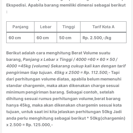
Ekspedisi. Apabila barang memiliki dimensi sebagai berikut
:
Panjang
Lebar
Tinggi
Tarif Kota A
60 cm
60 cm
50 cm
Rp. 2.500,-/kg
Berikut adalah cara menghitung Berat Volume suatu
barang,
Panjang x Lebar x Tinggi / 4000
=60 x 60 x 50 /
4000
=45kg (volume)
Sekarang cukup kali kan dengan tarif
pengiriman tiap tujuan.
45kg x 2500 = Rp. 112.500,-
Tapi
dari perhitungan volume diatas, apabila belum memenuhi
standar chargemin, maka akan dikenakan charge sesuai
minimum pengiriman barang. Sebagai contoh, setelah
dihitung sesuai rumus perhitungan volume,berat barang
hanya 45kg, maka akan dikenakan chargemin sesuai kota
tujuan, untuk saat ini kita jelaskan perhitungan 50kg Jadi
anda perlu menghitung sebagai berikut * 50kg(chargemin)
x 2.500 = Rp. 125.000,-