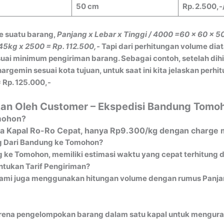
50 cm
Rp. 2.500,-
e suatu barang,
Panjang x Lebar x Tinggi / 4000
=60 x 60 x 5
45kg x 2500 = Rp. 112.500,-
Tapi dari perhitungan volume dia
ai minimum pengiriman barang. Sebagai contoh, setelah dih
gemin sesuai kota tujuan, untuk saat ini kita jelaskan perh
 Rp. 125.000,-
kan Oleh Customer – Ekspedisi Bandung Tomo
omohon?
ia Kapal Ro-Ro Cepat, hanya Rp9.300/kg dengan charge m
g Dari Bandung ke Tomohon?
 ke Tomohon, memiliki estimasi waktu yang cepat terhitung d
tukan Tarif Pengiriman?
ami juga menggunakan hitungan volume dengan rumus Panjang
ena pengelompokan barang dalam satu kapal untuk mengurangi 