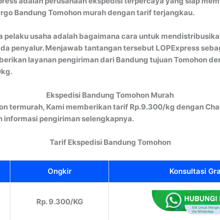
ress adalah perusahaan ekspedisi terpercaya yang siap memb
Cargo Bandung Tomohon murah dengan tarif terjangkau.
ra pelaku usaha adalah bagaimana cara untuk mendistribusikan
pada penyalur. Menjawab tantangan tersebut LOPExpress seba
berikan layanan pengiriman dari Bandung tujuan Tomohon den
0kg.
Ekspedisi Bandung Tomohon Murah
n termurah, Kami memberikan tarif Rp.9.300/kg dengan Char
informasi pengiriman selengkapnya.
Tarif Ekspedisi Bandung Tomohon
Ongkir
Konsultasi Gra
Rp. 9.300/KG