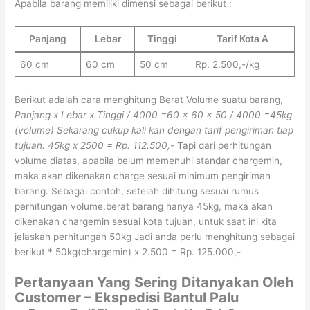
Apabila barang memiliki dimensi sebagai berikut :
Panjang
Lebar
Tinggi
Tarif Kota A
60 cm
60 cm
50 cm
Rp. 2.500,-/kg
Berikut adalah cara menghitung Berat Volume suatu barang,
Panjang x Lebar x Tinggi / 4000
=60 x 60 x 50 / 4000
=45kg
(volume)
Sekarang cukup kali kan dengan tarif pengiriman tiap
tujuan.
45kg x 2500 = Rp. 112.500,-
Tapi dari perhitungan
volume diatas, apabila belum memenuhi standar chargemin,
maka akan dikenakan charge sesuai minimum pengiriman
barang. Sebagai contoh, setelah dihitung sesuai rumus
perhitungan volume,berat barang hanya 45kg, maka akan
dikenakan chargemin sesuai kota tujuan, untuk saat ini kita
jelaskan perhitungan 50kg Jadi anda perlu menghitung sebagai
berikut * 50kg(chargemin) x 2.500 = Rp. 125.000,-
Pertanyaan Yang Sering Ditanyakan Oleh
Customer – Ekspedisi Bantul Palu