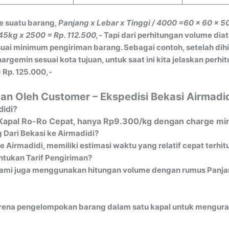
e suatu barang,
Panjang x Lebar x Tinggi / 4000
=60 x 60 x 5
45kg x 2500 = Rp. 112.500,-
Tapi dari perhitungan volume dia
ai minimum pengiriman barang. Sebagai contoh, setelah dih
gemin sesuai kota tujuan, untuk saat ini kita jelaskan perh
 Rp. 125.000,-
an Oleh Customer – Ekspedisi Bekasi Airmadi
didi?
ia Kapal Ro-Ro Cepat, hanya Rp9.300/kg dengan charge mi
 Dari Bekasi ke Airmadidi?
e Airmadidi, memiliki estimasi waktu yang relatif cepat terhi
tukan Tarif Pengiriman?
ami juga menggunakan hitungan volume dengan rumus Panjang
ena pengelompokan barang dalam satu kapal untuk mengurangi 