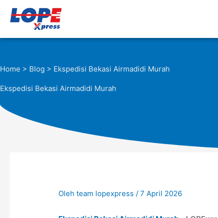
Lewati
ke
konten
Home
>
Blog
> Ekspedisi Bekasi Airmadidi Murah
Ekspedisi Bekasi Airmadidi Murah
Oleh
team lopexpress
/
7 April 2026