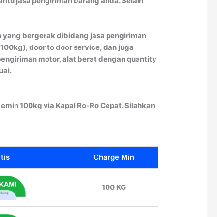
ntu jasa pengiriman barang anda. Selain
 yang bergerak dibidang jasa pengiriman
00kg), door to door service, dan juga
engiriman motor, alat berat dengan quantity
uai.
emin 100kg via Kapal Ro-Ro Cepat. Silahkan
tis
Charge Min
100 KG