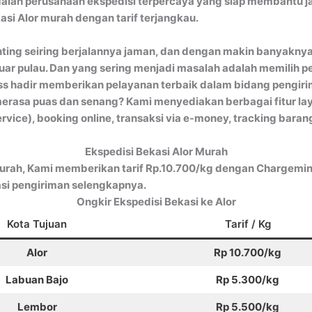
alah perusahaan ekspedisi terpercaya yang siap membantu ja
asi Alor murah dengan tarif terjangkau.
enting seiring berjalannya jaman, dan dengan makin banyakny
uar pulau. Dan yang sering menjadi masalah adalah memilih p
ss hadir memberikan pelayanan terbaik dalam bidang pengirim
merasa puas dan senang? Kami menyediakan berbagai fitur l
vice), booking online, transaksi via e-money, tracking baran
Ekspedisi Bekasi Alor Murah
murah, Kami memberikan tarif Rp.10.700/kg dengan Chargemin
si pengiriman selengkapnya.
Ongkir Ekspedisi Bekasi ke Alor
Kota Tujuan
Tarif / Kg
Alor
Rp 10.700/kg
Labuan Bajo
Rp 5.300/kg
Lembor
Rp 5.500/kg