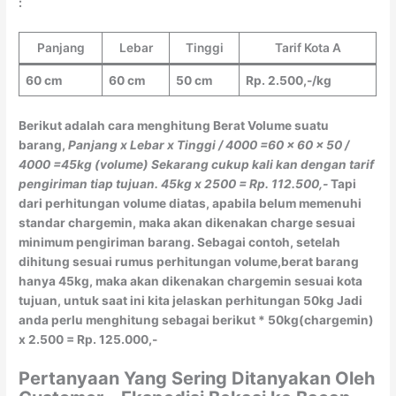
:
Panjang
Lebar
Tinggi
Tarif Kota A
60 cm
60 cm
50 cm
Rp. 2.500,-/kg
Berikut adalah cara menghitung Berat Volume suatu
barang,
Panjang x Lebar x Tinggi / 4000
=60 x 60 x 50 /
4000
=45kg (volume)
Sekarang cukup kali kan dengan tarif
pengiriman tiap tujuan.
45kg x 2500 = Rp. 112.500,-
Tapi
dari perhitungan volume diatas, apabila belum memenuhi
standar chargemin, maka akan dikenakan charge sesuai
minimum pengiriman barang. Sebagai contoh, setelah
dihitung sesuai rumus perhitungan volume,berat barang
hanya 45kg, maka akan dikenakan chargemin sesuai kota
tujuan, untuk saat ini kita jelaskan perhitungan 50kg Jadi
anda perlu menghitung sebagai berikut * 50kg(chargemin)
x 2.500 = Rp. 125.000,-
Pertanyaan Yang Sering Ditanyakan Oleh