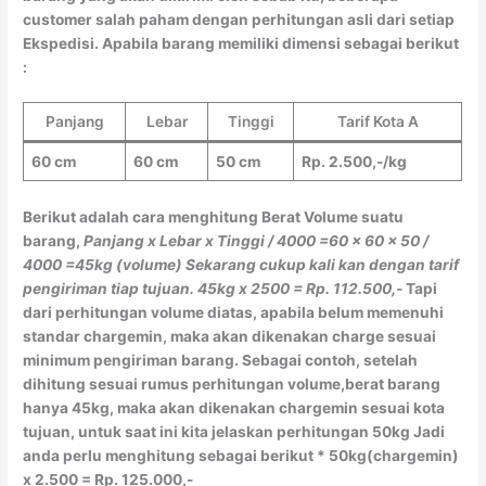
customer salah paham dengan perhitungan asli dari setiap
Ekspedisi. Apabila barang memiliki dimensi sebagai berikut
:
Panjang
Lebar
Tinggi
Tarif Kota A
60 cm
60 cm
50 cm
Rp. 2.500,-/kg
Berikut adalah cara menghitung Berat Volume suatu
barang,
Panjang x Lebar x Tinggi / 4000
=60 x 60 x 50 /
4000
=45kg (volume)
Sekarang cukup kali kan dengan tarif
pengiriman tiap tujuan.
45kg x 2500 = Rp. 112.500,-
Tapi
dari perhitungan volume diatas, apabila belum memenuhi
standar chargemin, maka akan dikenakan charge sesuai
minimum pengiriman barang. Sebagai contoh, setelah
dihitung sesuai rumus perhitungan volume,berat barang
hanya 45kg, maka akan dikenakan chargemin sesuai kota
tujuan, untuk saat ini kita jelaskan perhitungan 50kg Jadi
anda perlu menghitung sebagai berikut * 50kg(chargemin)
x 2.500 = Rp. 125.000,-