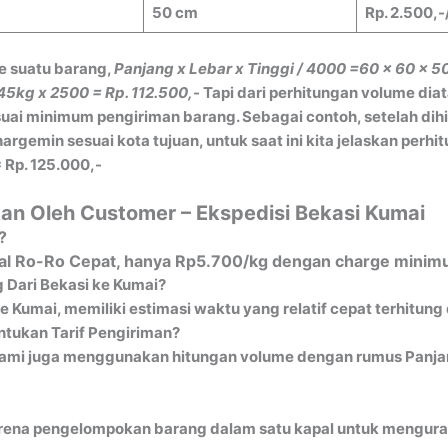
50 cm
Rp. 2.500,-
e suatu barang,
Panjang x Lebar x Tinggi / 4000
=60 x 60 x 5
45kg x 2500 = Rp. 112.500,-
Tapi dari perhitungan volume dia
ai minimum pengiriman barang. Sebagai contoh, setelah dih
gemin sesuai kota tujuan, untuk saat ini kita jelaskan perh
 Rp. 125.000,-
an Oleh Customer – Ekspedisi Bekasi Kumai
?
apal Ro-Ro Cepat, hanya Rp5.700/kg dengan charge minimu
 Dari Bekasi ke Kumai?
e Kumai, memiliki estimasi waktu yang relatif cepat terhitung
tukan Tarif Pengiriman?
ami juga menggunakan hitungan volume dengan rumus Panjang
ena pengelompokan barang dalam satu kapal untuk mengurangi 