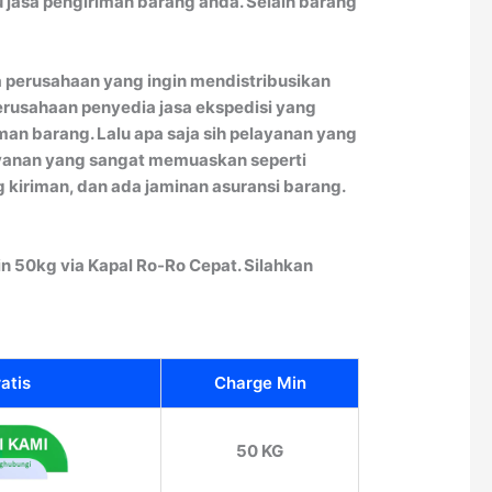
jasa pengiriman barang anda. Selain barang
a perusahaan yang ingin mendistribusikan
erusahaan penyedia jasa ekspedisi yang
an barang. Lalu apa saja sih pelayanan yang
ayanan yang sangat memuaskan seperti
g kiriman, dan ada jaminan asuransi barang.
 50kg via Kapal Ro-Ro Cepat. Silahkan
atis
Charge Min
50 KG