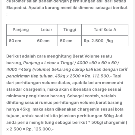
customer salah paham dengan perhitungan asli dari setiap
Ekspedisi. Apabila barang memiliki dimensi sebagai berikut
:
Panjang
Lebar
Tinggi
Tarif Kota A
60 cm
60 cm
50 cm
Rp. 2.500,-/kg
Berikut adalah cara menghitung Berat Volume suatu
barang,
Panjang x Lebar x Tinggi / 4000
=60 x 60 x 50 /
4000
=45kg (volume)
Sekarang cukup kali kan dengan tarif
pengiriman tiap tujuan.
45kg x 2500 = Rp. 112.500,-
Tapi
dari perhitungan volume diatas, apabila belum memenuhi
standar chargemin, maka akan dikenakan charge sesuai
minimum pengiriman barang. Sebagai contoh, setelah
dihitung sesuai rumus perhitungan volume,berat barang
hanya 45kg, maka akan dikenakan chargemin sesuai kota
tujuan, untuk saat ini kita jelaskan perhitungan 50kg Jadi
anda perlu menghitung sebagai berikut * 50kg(chargemin)
x 2.500 = Rp. 125.000,-