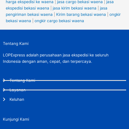
harga ekspedisi ke waena
|
jasa cargo bekasi waena
|
jasa
ekspedisi bekasi waena
|
jasa kirim bekasi waena
|
jasa
pengiriman bekasi waena
|
Kirim barang bekasi waena
|
ongkir
bekasi waena
|
ongkir cargo bekasi waena
Tentang Kami
LOPExpress adalah perusahaan jasa ekspedisi ke seluruh
Indonesia dengan aman, cepat, dan terpercaya.
Tentang Kami
Layanan
Keluhan
Kunjungi Kami