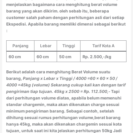
menjelaskan bagaimana cara menghitung berat volume
barang yang akan dikirim. oleh sebab itu, beberapa
customer salah paham dengan perhitungan asli dari setiap
Ekspedisi. Apabila barang memiliki dimensi sebagai berikut
:
Panjang
Lebar
Tinggi
Tarif Kota A
60 cm
60 cm
50 cm
Rp. 2.500,-/kg
Berikut adalah cara menghitung Berat Volume suatu
barang,
Panjang x Lebar x Tinggi / 4000
=60 x 60 x 50 /
4000
=45kg (volume)
Sekarang cukup kali kan dengan tarif
pengiriman tiap tujuan.
45kg x 2500 = Rp. 112.500,-
Tapi
dari perhitungan volume diatas, apabila belum memenuhi
standar chargemin, maka akan dikenakan charge sesuai
minimum pengiriman barang. Sebagai contoh, setelah
dihitung sesuai rumus perhitungan volume,berat barang
hanya 45kg, maka akan dikenakan chargemin sesuai kota
tujuan, untuk saat ini kita jelaskan perhitungan 50kg Jadi