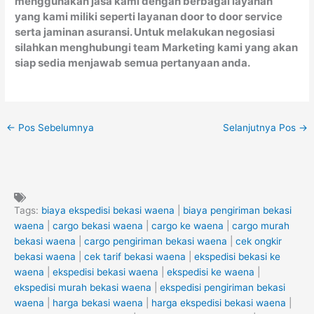
menggunakan jasa kami dengan berbagai layanan
yang kami miliki seperti layanan door to door service
serta jaminan asuransi. Untuk melakukan negosiasi
silahkan menghubungi team Marketing kami yang akan
siap sedia menjawab semua pertanyaan anda.
←
Pos Sebelumnya
Selanjutnya Pos
→
Tags:
biaya ekspedisi bekasi waena
|
biaya pengiriman bekasi
waena
|
cargo bekasi waena
|
cargo ke waena
|
cargo murah
bekasi waena
|
cargo pengiriman bekasi waena
|
cek ongkir
bekasi waena
|
cek tarif bekasi waena
|
ekspedisi bekasi ke
waena
|
ekspedisi bekasi waena
|
ekspedisi ke waena
|
ekspedisi murah bekasi waena
|
ekspedisi pengiriman bekasi
waena
|
harga bekasi waena
|
harga ekspedisi bekasi waena
|