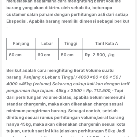
menjelaskan bagaimana cara menghitung berat volume
barang yang akan dikirim. oleh sebab itu, beberapa
customer salah paham dengan perhitungan asli dari setiap
Ekspedisi. Apabila barang memiliki dimensi sebagai berikut
:
Panjang
Lebar
Tinggi
Tarif Kota A
60 cm
60 cm
50 cm
Rp. 2.500,-/kg
Berikut adalah cara menghitung Berat Volume suatu
barang,
Panjang x Lebar x Tinggi / 4000
=60 x 60 x 50 /
4000
=45kg (volume)
Sekarang cukup kali kan dengan tarif
pengiriman tiap tujuan.
45kg x 2500 = Rp. 112.500,-
Tapi
dari perhitungan volume diatas, apabila belum memenuhi
standar chargemin, maka akan dikenakan charge sesuai
minimum pengiriman barang. Sebagai contoh, setelah
dihitung sesuai rumus perhitungan volume,berat barang
hanya 45kg, maka akan dikenakan chargemin sesuai kota
tujuan, untuk saat ini kita jelaskan perhitungan 50kg Jadi