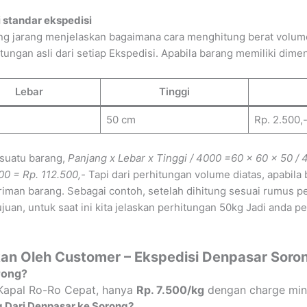
 standar ekspedisi
g jarang menjelaskan bagaimana cara menghitung berat volume 
gan asli dari setiap Ekspedisi. Apabila barang memiliki dimens
Lebar
Tinggi
50 cm
Rp. 2.500,
 suatu barang,
Panjang x Lebar x Tinggi / 4000
=60 x 60 x 50 / 
00 = Rp. 112.500,-
Tapi dari perhitungan volume diatas, apabil
iman barang. Sebagai contoh, setelah dihitung sesuai rumus p
uan, untuk saat ini kita jelaskan perhitungan 50kg Jadi anda p
an Oleh Customer – Ekspedisi Denpasar Soro
rong?
 Kapal Ro-Ro Cepat, hanya
Rp.
7.500
/kg
dengan charge min
 Dari Denpasar ke Sorong?