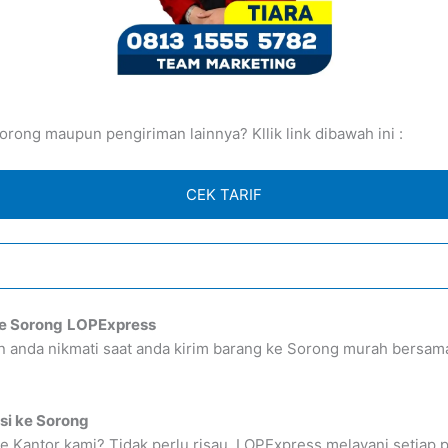
rong maupun pengiriman lainnya? Kllik link dibawah ini :
CEK TARIF
e Sorong
LOPExpress
an anda nikmati saat anda kirim barang ke Sorong murah ber
:
si ke Sorong
e Kantor kami? Tidak perlu risau, LOPExpress melayani setiap 