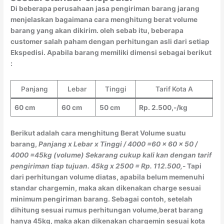
Di beberapa perusahaan jasa pengiriman barang jarang
menjelaskan bagaimana cara menghitung berat volume
barang yang akan dikirim. oleh sebab itu, beberapa
customer salah paham dengan perhitungan asli dari setiap
Ekspedisi. Apabila barang memiliki dimensi sebagai berikut
:
Panjang
Lebar
Tinggi
Tarif Kota A
60 cm
60 cm
50 cm
Rp. 2.500,-/kg
Berikut adalah cara menghitung Berat Volume suatu
barang,
Panjang x Lebar x Tinggi / 4000
=60 x 60 x 50 /
4000
=45kg (volume)
Sekarang cukup kali kan dengan tarif
pengiriman tiap tujuan.
45kg x 2500 = Rp. 112.500,-
Tapi
dari perhitungan volume diatas, apabila belum memenuhi
standar chargemin, maka akan dikenakan charge sesuai
minimum pengiriman barang. Sebagai contoh, setelah
dihitung sesuai rumus perhitungan volume,berat barang
hanya 45kg, maka akan dikenakan chargemin sesuai kota