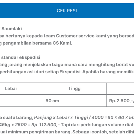
CEK RESI
k Saumlaki
bisa bertanya kepada team Customer service kami yang bersed
ng pengambilan bersama CS Kami.
 standar ekspedisi
ang jarang menjelaskan bagaimana cara menghitung berat vo
rhitungan asli dari setiap Ekspedisi. Apabila barang memiliki
Lebar
Tinggi
50 cm
Rp. 2.500,-
e suatu barang,
Panjang x Lebar x Tinggi / 4000
=60 x 60 x 5
45kg x 2500 = Rp. 112.500,-
Tapi dari perhitungan volume dia
ai minimum pengiriman barang. Sebagai contoh, setelah dih