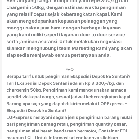
Sentani yang sangat kompetitif yaitu Rp9.800/kg dan
chargemin 50kg, dengan estimasi waktu pengiriman
yang relatif cepat sejak keberangkatan kapal. Kami
akan mengedepankan kepuasan pelanggan yang
menggunakan jasa kami dengan berbagai layanan
yang kami miliki seperti layanan door to door service
serta jaminan asuransi. Untuk melakukan negosiasi
silahkan menghubungi team Marketing kami yang akan
siap sedia menjawab semua pertanyaan anda.
FAQ
Berapa tarif untuk pengiriman Ekspedisi Depok ke Sentani?
Tarif Ekspedisi Depok Sentani adalah Rp 9.800,-/kg, dan
chargemin 50kg. Pengiriman kami menggunakan armada
sendiri via kapal cargo, sesuai jadwal keberangkatan kapal.
Barang apa saja yang dapat di kirim melalui LOPExpress –
Ekspedisi Depok ke Sentani?
LOPExpress melayani segala jenis pengiriman barang mulai
dari pengiriman barang retail, pengiriman quantity besar,
pengiriman alat berat, kendaraan bermotor, Container FCL
maupun LCL. Untuk informasi selengkapnya silahkan