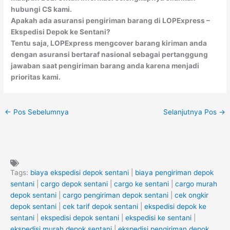
hubungi CS kami.
Apakah ada asuransi pengiriman barang di LOPExpress –
Ekspedisi Depok ke Sentani?
Tentu saja, LOPExpress mengcover barang kiriman anda
dengan asuransi bertaraf nasional sebagai pertanggung
jawaban saat pengiriman barang anda karena menjadi
prioritas kami.
←
Pos Sebelumnya
Selanjutnya Pos
→
Tags:
biaya ekspedisi depok sentani
|
biaya pengiriman depok
sentani
|
cargo depok sentani
|
cargo ke sentani
|
cargo murah
depok sentani
|
cargo pengiriman depok sentani
|
cek ongkir
depok sentani
|
cek tarif depok sentani
|
ekspedisi depok ke
sentani
|
ekspedisi depok sentani
|
ekspedisi ke sentani
|
ekspedisi murah depok sentani
|
ekspedisi pengiriman depok