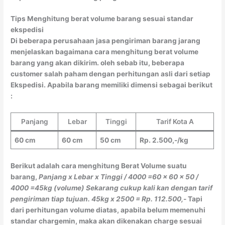
Tips Menghitung berat volume barang sesuai standar
ekspedisi
Di beberapa perusahaan jasa pengiriman barang jarang
menjelaskan bagaimana cara menghitung berat volume
barang yang akan dikirim. oleh sebab itu, beberapa
customer salah paham dengan perhitungan asli dari setiap
Ekspedisi. Apabila barang memiliki dimensi sebagai berikut
:
Panjang
Lebar
Tinggi
Tarif Kota A
60 cm
60 cm
50 cm
Rp. 2.500,-/kg
Berikut adalah cara menghitung Berat Volume suatu
barang,
Panjang x Lebar x Tinggi / 4000
=60 x 60 x 50 /
4000
=45kg (volume)
Sekarang cukup kali kan dengan tarif
pengiriman tiap tujuan.
45kg x 2500 = Rp. 112.500,-
Tapi
dari perhitungan volume diatas, apabila belum memenuhi
standar chargemin, maka akan dikenakan charge sesuai