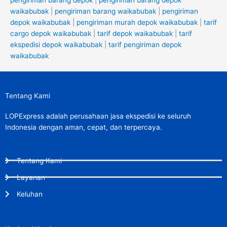
waikabubak
|
pengiriman barang waikabubak
|
pengiriman
depok waikabubak
|
pengiriman murah depok waikabubak
|
tarif
cargo depok waikabubak
|
tarif depok waikabubak
|
tarif
ekspedisi depok waikabubak
|
tarif pengiriman depok
waikabubak
Tentang Kami
LOPExpress adalah perusahaan jasa ekspedisi ke seluruh
Indonesia dengan aman, cepat, dan terpercaya.
Tentang Kami
Layanan
Keluhan