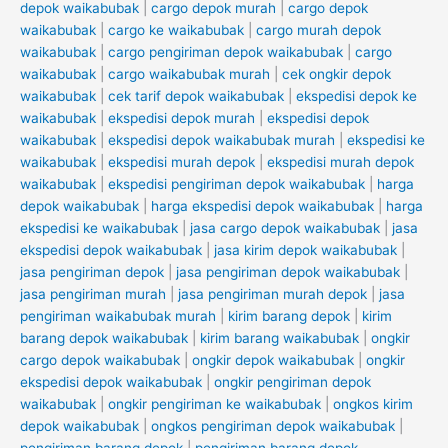
depok waikabubak
|
cargo depok murah
|
cargo depok
waikabubak
|
cargo ke waikabubak
|
cargo murah depok
waikabubak
|
cargo pengiriman depok waikabubak
|
cargo
waikabubak
|
cargo waikabubak murah
|
cek ongkir depok
waikabubak
|
cek tarif depok waikabubak
|
ekspedisi depok ke
waikabubak
|
ekspedisi depok murah
|
ekspedisi depok
waikabubak
|
ekspedisi depok waikabubak murah
|
ekspedisi ke
waikabubak
|
ekspedisi murah depok
|
ekspedisi murah depok
waikabubak
|
ekspedisi pengiriman depok waikabubak
|
harga
depok waikabubak
|
harga ekspedisi depok waikabubak
|
harga
ekspedisi ke waikabubak
|
jasa cargo depok waikabubak
|
jasa
ekspedisi depok waikabubak
|
jasa kirim depok waikabubak
|
jasa pengiriman depok
|
jasa pengiriman depok waikabubak
|
jasa pengiriman murah
|
jasa pengiriman murah depok
|
jasa
pengiriman waikabubak murah
|
kirim barang depok
|
kirim
barang depok waikabubak
|
kirim barang waikabubak
|
ongkir
cargo depok waikabubak
|
ongkir depok waikabubak
|
ongkir
ekspedisi depok waikabubak
|
ongkir pengiriman depok
waikabubak
|
ongkir pengiriman ke waikabubak
|
ongkos kirim
depok waikabubak
|
ongkos pengiriman depok waikabubak
|
pengiriman barang depok
|
pengiriman barang depok