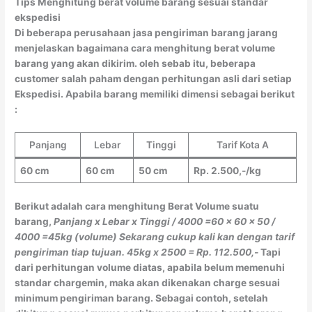
Tips Menghitung berat volume barang sesuai standar
ekspedisi
Di beberapa perusahaan jasa pengiriman barang jarang
menjelaskan bagaimana cara menghitung berat volume
barang yang akan dikirim. oleh sebab itu, beberapa
customer salah paham dengan perhitungan asli dari setiap
Ekspedisi. Apabila barang memiliki dimensi sebagai berikut
:
Panjang
Lebar
Tinggi
Tarif Kota A
60 cm
60 cm
50 cm
Rp. 2.500,-/kg
Berikut adalah cara menghitung Berat Volume suatu
barang,
Panjang x Lebar x Tinggi / 4000
=60 x 60 x 50 /
4000
=45kg (volume)
Sekarang cukup kali kan dengan tarif
pengiriman tiap tujuan.
45kg x 2500 = Rp. 112.500,-
Tapi
dari perhitungan volume diatas, apabila belum memenuhi
standar chargemin, maka akan dikenakan charge sesuai
minimum pengiriman barang. Sebagai contoh, setelah