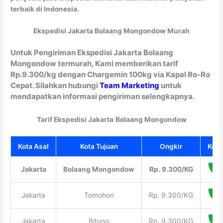
terbaik di Indonesia.
Ekspedisi Jakarta Bolaang Mongondow Murah
Untuk Pengiriman Ekspedisi Jakarta Bolaang
Mongondow termurah, Kami memberikan tarif
Rp.9.300/kg dengan Chargemin 100kg via Kapal Ro-Ro
Cepat. Silahkan hubungi
Team Marketing
untuk
mendapatkan informasi pengiriman selengkapnya.
Tarif Ekspedisi Jakarta
Bolaang Mongondow
Kota Asal
Kota Tujuan
Ongkir
Kons
Jakarta
Bolaang Mongondow
Rp. 9.300/KG
Jakarta
Tomohon
Rp. 9.300/KG
Jakarta
Bitung
Rp. 9.300/KG