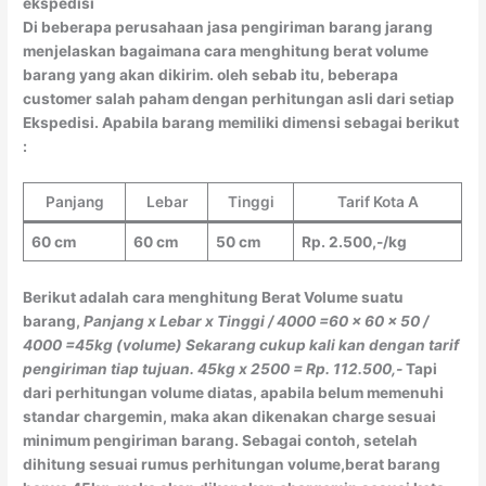
ekspedisi
Di beberapa perusahaan jasa pengiriman barang jarang
menjelaskan bagaimana cara menghitung berat volume
barang yang akan dikirim. oleh sebab itu, beberapa
customer salah paham dengan perhitungan asli dari setiap
Ekspedisi. Apabila barang memiliki dimensi sebagai berikut
:
Panjang
Lebar
Tinggi
Tarif Kota A
60 cm
60 cm
50 cm
Rp. 2.500,-/kg
Berikut adalah cara menghitung Berat Volume suatu
barang,
Panjang x Lebar x Tinggi / 4000
=60 x 60 x 50 /
4000
=45kg (volume)
Sekarang cukup kali kan dengan tarif
pengiriman tiap tujuan.
45kg x 2500 = Rp. 112.500,-
Tapi
dari perhitungan volume diatas, apabila belum memenuhi
standar chargemin, maka akan dikenakan charge sesuai
minimum pengiriman barang. Sebagai contoh, setelah
dihitung sesuai rumus perhitungan volume,berat barang