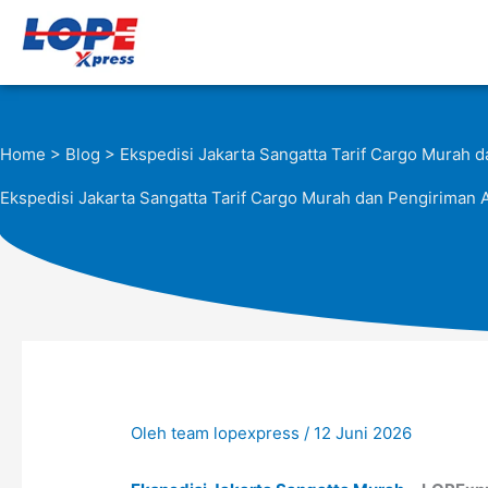
Lewati
ke
konten
Home
>
Blog
> Ekspedisi Jakarta Sangatta Tarif Cargo Murah 
Ekspedisi Jakarta Sangatta Tarif Cargo Murah dan Pengiriman
Oleh
team lopexpress
/
12 Juni 2026