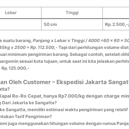
Lebar
Tinggi
50 cm
Rp. 2.500,-
e suatu barang,
Panjang x Lebar x Tinggi / 4000
=60 x 60 x 5
45kg x 2500 = Rp. 112.500,-
Tapi dari perhitungan volume dia
ai minimum pengiriman barang. Sebagai contoh, setelah dih
gemin sesuai kota tujuan, untuk saat ini kita jelaskan perh
 Rp. 125.000,-
an Oleh Customer – Ekspedisi Jakarta Sangat
atta?
ia Kapal Ro-Ro Cepat, hanya Rp7.000/kg dengan charge min
 Dari Jakarta ke Sangatta?
ke Sangatta, memiliki estimasi waktu pengiriman yang relatif
tukan Tarif Pengiriman?
ami juga menggunakan hitungan volume dengan rumus Panjang