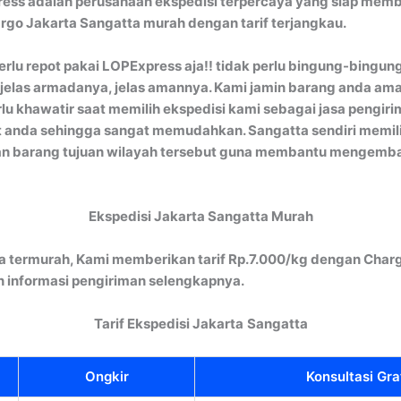
ess adalah perusahaan ekspedisi terpercaya yang siap memba
argo Jakarta Sangatta murah dengan tarif terjangkau.
perlu repot pakai LOPExpress aja!! tidak perlu bingung-bingu
a, jelas armadanya, jelas amannya. Kami jamin barang anda 
lu khawatir saat memilih ekspedisi kami sebagai jasa pengir
 anda sehingga sangat memudahkan. Sangatta sendiri memilik
man barang tujuan wilayah tersebut guna membantu mengem
Ekspedisi Jakarta Sangatta Murah
a termurah, Kami memberikan tarif Rp.7.000/kg dengan Charg
informasi pengiriman selengkapnya.
Tarif Ekspedisi Jakarta
Sangatta
Ongkir
Konsultasi Gra