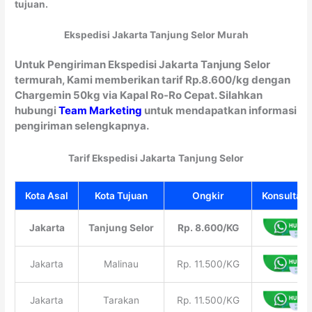
tujuan.
Ekspedisi Jakarta Tanjung Selor Murah
Untuk Pengiriman Ekspedisi Jakarta Tanjung Selor
termurah, Kami memberikan tarif Rp.8.600/kg dengan
Chargemin 50kg via Kapal Ro-Ro Cepat. Silahkan
hubungi
Team Marketing
untuk mendapatkan informasi
pengiriman selengkapnya.
Tarif Ekspedisi Jakarta
Tanjung Selor
Kota Asal
Kota Tujuan
Ongkir
Konsultasi
Jakarta
Tanjung Selor
Rp. 8.600/KG
Jakarta
Malinau
Rp. 11.500/KG
Jakarta
Tarakan
Rp. 11.500/KG