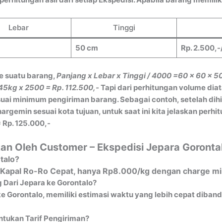
Lebar
Tinggi
50 cm
Rp. 2.500,-
e suatu barang,
Panjang x Lebar x Tinggi / 4000
=60 x 60 x 5
45kg x 2500 = Rp. 112.500,-
Tapi dari perhitungan volume dia
ai minimum pengiriman barang. Sebagai contoh, setelah dih
gemin sesuai kota tujuan, untuk saat ini kita jelaskan perh
 Rp. 125.000,-
an Oleh Customer – Ekspedisi Jepara Goronta
talo?
ia Kapal Ro-Ro Cepat, hanya Rp8.000/kg dengan charge mi
 Dari Jepara ke Gorontalo?
e Gorontalo, memiliki estimasi waktu yang lebih cepat diband
tukan Tarif Pengiriman?