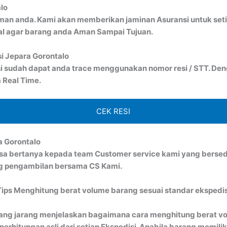
lo
man anda. Kami akan memberikan jaminan Asuransi untuk seti
al agar barang anda Aman Sampai Tujuan.
si Jepara Gorontalo
i sudah dapat anda trace menggunakan nomor resi / STT. Denga
 Real Time.
CEK RESI
a Gorontalo
bisa bertanya kepada team Customer service kami yang bersed
ng pengambilan bersama CS Kami.
Tips Menghitung berat volume barang sesuai standar ekspedis
ang jarang menjelaskan bagaimana cara menghitung berat vo
rhitungan asli dari setiap Ekspedisi. Apabila barang memiliki