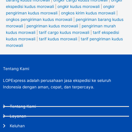
barang kudus morowali
|
ongkir cargo kudus morowali
|
ongkir
ekspedisi kudus morowali
|
ongkir kudus morowali
|
ongkir
pengiriman kudus morowali
|
ongkos kirim kudus morowali
|
ongkos pengiriman kudus morowali
|
pengiriman barang kudus
morowali
|
pengiriman kudus morowali
|
pengiriman murah
kudus morowali
|
tarif cargo kudus morowali
|
tarif ekspedisi
kudus morowali
|
tarif kudus morowali
|
tarif pengiriman kudus
morowali
Tentang Kami
LOPExpress adalah perusahaan jasa ekspedisi ke seluruh
Indonesia dengan aman, cepat, dan terpercaya.
Tentang Kami
Layanan
Keluhan