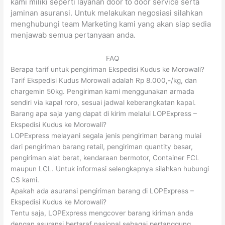
kami miliki seperti layanan door to door service serta
jaminan asuransi. Untuk melakukan negosiasi silahkan
menghubungi team Marketing kami yang akan siap sedia
menjawab semua pertanyaan anda.
FAQ
Berapa tarif untuk pengiriman Ekspedisi Kudus ke Morowali?
Tarif Ekspedisi Kudus Morowali adalah Rp 8.000,-/kg, dan
chargemin 50kg. Pengiriman kami menggunakan armada
sendiri via kapal roro, sesuai jadwal keberangkatan kapal.
Barang apa saja yang dapat di kirim melalui LOPExpress –
Ekspedisi Kudus ke Morowali?
LOPExpress melayani segala jenis pengiriman barang mulai
dari pengiriman barang retail, pengiriman quantity besar,
pengiriman alat berat, kendaraan bermotor, Container FCL
maupun LCL. Untuk informasi selengkapnya silahkan hubungi
CS kami.
Apakah ada asuransi pengiriman barang di LOPExpress –
Ekspedisi Kudus ke Morowali?
Tentu saja, LOPExpress mengcover barang kiriman anda
dengan asuransi bertaraf nasional sebagai pertanggung