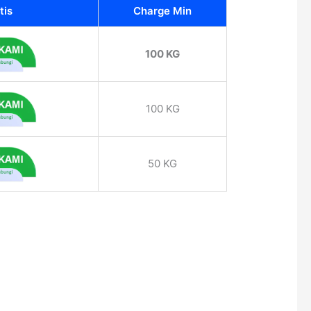
tis
Charge Min
100 KG
100 KG
50 KG