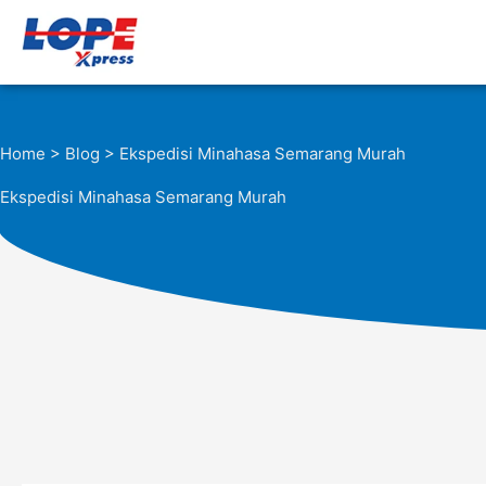
Lewati
ke
konten
Home
>
Blog
> Ekspedisi Minahasa Semarang Murah
Ekspedisi Minahasa Semarang Murah