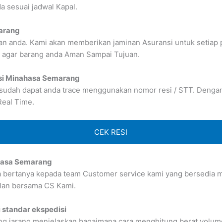
 sesuai jadwal Kapal.
arang
n anda. Kami akan memberikan jaminan Asuransi untuk setiap 
 agar barang anda Aman Sampai Tujuan.
si Minahasa Semarang
 sudah dapat anda trace menggunakan nomor resi / STT. Dengan b
Real Time.
CEK RESI
ahasa Semarang
sa bertanya kepada team Customer service kami yang bersedia me
lan bersama CS Kami.
 standar ekspedisi
g jarang menjelaskan bagaimana cara menghitung berat volume 