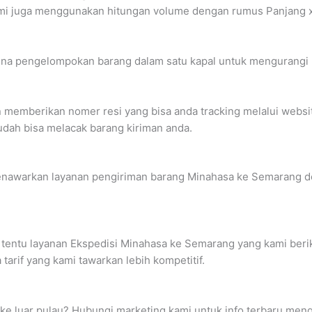
i juga menggunakan hitungan volume dengan rumus Panjang x Le
na pengelompokan barang dalam satu kapal untuk mengurangi bia
n memberikan nomer resi yang bisa anda tracking melalui webs
udah bisa melacak barang kiriman anda.
enawarkan layanan pengiriman barang Minahasa ke Semarang den
 tentu layanan Ekspedisi Minahasa ke Semarang yang kami berik
arif yang kami tawarkan lebih kompetitif.
g ke luar pulau? Hubungi marketing kami untuk info terbaru me