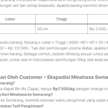
gan asli dari setiap Ekspedisi. Apabila barang memiliki dimens
Lebar
Tinggi
50 cm
Rp. 2.500,
 suatu barang,
Panjang x Lebar x Tinggi / 4000
=60 x 60 x 50 / 
00 = Rp. 112.500,-
Tapi dari perhitungan volume diatas, apabil
iman barang. Sebagai contoh, setelah dihitung sesuai rumus p
uan, untuk saat ini kita jelaskan perhitungan 50kg Jadi anda p
kan Oleh Customer – Ekspedisi Minahasa Sem
emarang?
via Kapal Ro-Ro Cepat, hanya
Rp7.500/kg
dengan charge mi
g Dari Minahasa ke Semarang?
 ke Semarang, memiliki estimasi waktu pengiriman yang cepat s
tukan Tarif Pengiriman?