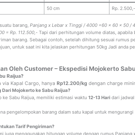
50 cm
Rp. 2.500,
 suatu barang,
Panjang x Lebar x Tinggi / 4000
=60 x 60 x 50 / 
00 = Rp. 112.500,-
Tapi dari perhitungan volume diatas, apabil
iman barang. Sebagai contoh, setelah dihitung sesuai rumus p
uan, untuk saat ini kita jelaskan perhitungan 50kg Jadi anda p
an Oleh Customer – Ekspedisi Mojokerto Sabu
bu Raijua?
a via Kapal Cargo, hanya
Rp12.200/kg
dengan charge mini
 Dari Mojokerto ke Sabu Raijua?
 ke Sabu Raijua, memiliki estimasi waktu
12-13 Hari
dari jadwal
na pengelompokan barang dalam satu kapal untuk mengurangi bia
tukan Tarif Pengiriman?
i juga menggunakan hitungan volume dengan rumus Panjang x Le