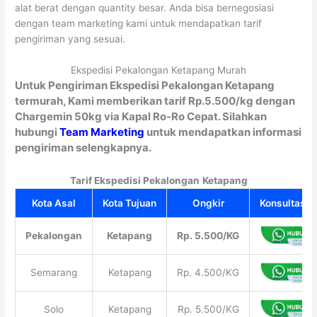
alat berat dengan quantity besar. Anda bisa bernegosiasi
dengan team marketing kami untuk mendapatkan tarif
pengiriman yang sesuai.
Ekspedisi Pekalongan Ketapang Murah
Untuk Pengiriman Ekspedisi Pekalongan Ketapang
termurah, Kami memberikan tarif Rp.5.500/kg dengan
Chargemin 50kg via Kapal Ro-Ro Cepat. Silahkan
hubungi
Team Marketing
untuk mendapatkan informasi
pengiriman selengkapnya.
Tarif Ekspedisi Pekalongan
Ketapang
Kota Asal
Kota Tujuan
Ongkir
Konsultasi G
Pekalongan
Ketapang
Rp. 5.500/KG
Semarang
Ketapang
Rp. 4.500/KG
Solo
Ketapang
Rp. 5.500/KG