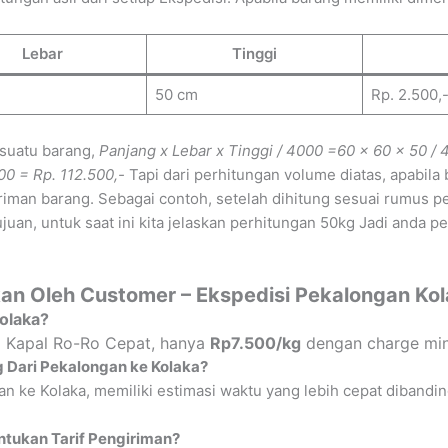
Lebar
Tinggi
50 cm
Rp. 2.500,
 suatu barang,
Panjang x Lebar x Tinggi / 4000
=60 x 60 x 50 / 
00 = Rp. 112.500,-
Tapi dari perhitungan volume diatas, apabil
iman barang. Sebagai contoh, setelah dihitung sesuai rumus p
uan, untuk saat ini kita jelaskan perhitungan 50kg Jadi anda p
an Oleh Customer – Ekspedisi Pekalongan Ko
Kolaka?
ia Kapal Ro-Ro Cepat, hanya
Rp7.500/kg
dengan charge min
 Dari Pekalongan ke Kolaka?
n ke Kolaka, memiliki estimasi waktu yang lebih cepat dibandin
tukan Tarif Pengiriman?