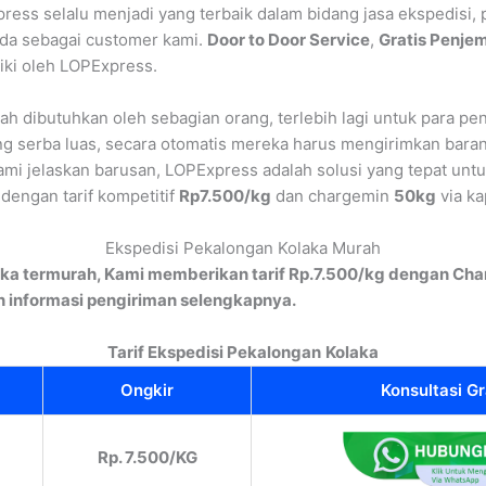
ress selalu menjadi yang terbaik dalam bidang jasa ekspedisi, 
nda sebagai customer kami.
Door to Door Service
,
Gratis Penje
iki oleh LOPExpress.
 dibutuhkan oleh sebagian orang, terlebih lagi untuk para peng
ng serba luas, secara otomatis mereka harus mengirimkan bara
mi jelaskan barusan, LOPExpress adalah solusi yang tepat unt
dengan tarif kompetitif
Rp7.500/kg
dan chargemin
50kg
via ka
Ekspedisi Pekalongan Kolaka Murah
ka termurah, Kami memberikan tarif Rp.7.500/kg dengan Char
informasi pengiriman selengkapnya.
Tarif Ekspedisi Pekalongan
Kolaka
Ongkir
Konsultasi Gr
Rp. 7.500/KG