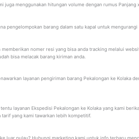
i juga menggunakan hitungan volume dengan rumus Panjang x Le
na pengelompokan barang dalam satu kapal untuk mengurangi bia
n memberikan nomer resi yang bisa anda tracking melalui webs
udah bisa melacak barang kiriman anda.
nawarkan layanan pengiriman barang Pekalongan ke Kolaka deng
tentu layanan Ekspedisi Pekalongan ke Kolaka yang kami berika
arif yang kami tawarkan lebih kompetitif.
g ke luar pulau? Hubungi marketing kami untuk info terbaru me