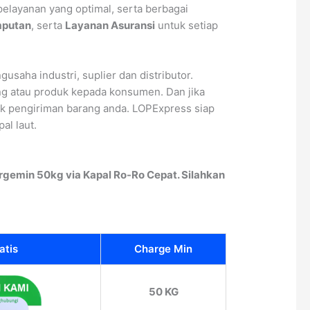
pelayanan yang optimal, serta berbagai
mputan
, serta
Layanan Asuransi
untuk setiap
usaha industri, suplier dan distributor.
ng atau produk kepada konsumen. Dan jika
uk pengiriman barang anda. LOPExpress siap
pal laut.
gemin 50kg via Kapal Ro-Ro Cepat. Silahkan
atis
Charge Min
50 KG