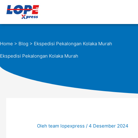
Lewati
ke
konten
Home
>
Blog
> Ekspedisi Pekalongan Kolaka Murah
Ekspedisi Pekalongan Kolaka Murah
Oleh
team lopexpress
/
4 Desember 2024