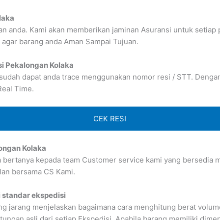
laka
n anda. Kami akan memberikan jaminan Asuransi untuk setiap 
 agar barang anda Aman Sampai Tujuan.
si Pekalongan Kolaka
 sudah dapat anda trace menggunakan nomor resi / STT. Dengan b
Real Time.
CEK RESI
longan Kolaka
sa bertanya kepada team Customer service kami yang bersedia me
lan bersama CS Kami.
 standar ekspedisi
g jarang menjelaskan bagaimana cara menghitung berat volume 
gan asli dari setiap Ekspedisi. Apabila barang memiliki dimens