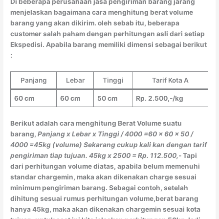
Di beberapa perusahaan jasa pengiriman barang jarang
menjelaskan bagaimana cara menghitung berat volume
barang yang akan dikirim. oleh sebab itu, beberapa
customer salah paham dengan perhitungan asli dari setiap
Ekspedisi. Apabila barang memiliki dimensi sebagai berikut
:
Panjang
Lebar
Tinggi
Tarif Kota A
60 cm
60 cm
50 cm
Rp. 2.500,-/kg
Berikut adalah cara menghitung Berat Volume suatu
barang,
Panjang x Lebar x Tinggi / 4000
=60 x 60 x 50 /
4000
=45kg (volume)
Sekarang cukup kali kan dengan tarif
pengiriman tiap tujuan.
45kg x 2500 = Rp. 112.500,-
Tapi
dari perhitungan volume diatas, apabila belum memenuhi
standar chargemin, maka akan dikenakan charge sesuai
minimum pengiriman barang. Sebagai contoh, setelah
dihitung sesuai rumus perhitungan volume,berat barang
hanya 45kg, maka akan dikenakan chargemin sesuai kota