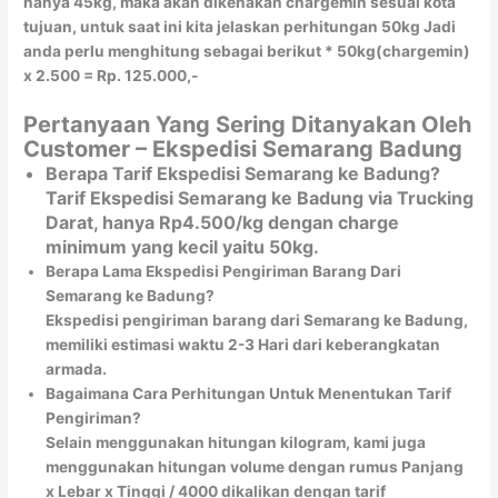
hanya 45kg, maka akan dikenakan chargemin sesuai kota
tujuan, untuk saat ini kita jelaskan perhitungan 50kg Jadi
anda perlu menghitung sebagai berikut * 50kg(chargemin)
x 2.500 = Rp. 125.000,-
Pertanyaan Yang Sering Ditanyakan Oleh
Customer – Ekspedisi Semarang Badung
Berapa Tarif Ekspedisi Semarang ke Badung?
Tarif Ekspedisi Semarang ke Badung via Trucking
Darat, hanya Rp4.500/kg dengan charge
minimum yang kecil yaitu 50kg.
Berapa Lama Ekspedisi Pengiriman Barang Dari
Semarang ke Badung?
Ekspedisi pengiriman barang dari Semarang ke Badung,
memiliki estimasi waktu 2-3 Hari dari keberangkatan
armada.
Bagaimana Cara Perhitungan Untuk Menentukan Tarif
Pengiriman?
Selain menggunakan hitungan kilogram, kami juga
menggunakan hitungan volume dengan rumus Panjang
x Lebar x Tinggi / 4000 dikalikan dengan tarif