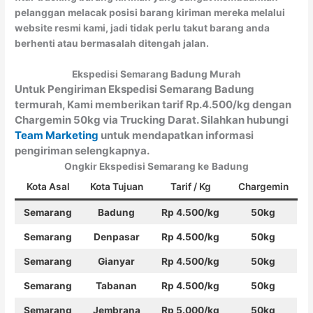
pelanggan melacak posisi barang kiriman mereka melalui
website resmi kami, jadi tidak perlu takut barang anda
berhenti atau bermasalah ditengah jalan.
Ekspedisi Semarang Badung Murah
Untuk Pengiriman Ekspedisi Semarang Badung
termurah, Kami memberikan tarif Rp.4.500/kg dengan
Chargemin 50kg via Trucking Darat. Silahkan hubungi
Team Marketing
untuk mendapatkan informasi
pengiriman selengkapnya.
Ongkir Ekspedisi Semarang ke
Badung
Kota Asal
Kota Tujuan
Tarif / Kg
Chargemin
Semarang
Badung
Rp 4.500/kg
50kg
Semarang
Denpasar
Rp 4.500/kg
50kg
Semarang
Gianyar
Rp 4.500/kg
50kg
Semarang
Tabanan
Rp 4.500/kg
50kg
Semarang
Jembrana
Rp 5.000/kg
50kg