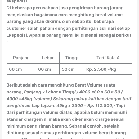
ekspedisi
Di beberapa perusahaan jasa pengiriman barang jarang
menjelaskan bagaimana cara menghitung berat volume
barang yang akan dikirim. oleh sebab itu, beberapa
customer salah paham dengan perhitungan asli dari setiap
Ekspedisi. Apabila barang memiliki dimensi sebagai berikut
:
Panjang
Lebar
Tinggi
Tarif Kota A
60 cm
60 cm
50 cm
Rp. 2.500,-/kg
Berikut adalah cara menghitung Berat Volume suatu
barang,
Panjang x Lebar x Tinggi / 4000
=60 x 60 x 50 /
4000
=45kg (volume)
Sekarang cukup kali kan dengan tarif
pengiriman tiap tujuan.
45kg x 2500 = Rp. 112.500,-
Tapi
dari perhitungan volume diatas, apabila belum memenuhi
standar chargemin, maka akan dikenakan charge sesuai
minimum pengiriman barang. Sebagai contoh, setelah
dihitung sesuai rumus perhitungan volume,berat barang