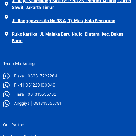
Jl. Raya Kalimalang Blok G-17 No 2B, Pondok Kelapa, Duren
Sawit, Jakarta Timur
Jl. Ronggowarsito No.98 A, Tj. Mas, Kota Semarang
Ruko kartika, Jl. Malaka Baru No.1c, Bintara, Kec. Bekasi
Barat
Team Marketing
Fiska | 082317222264
Fikri | 081220100049
Tiara | 081315555782
Anggiya | 081315555781
Our Partner