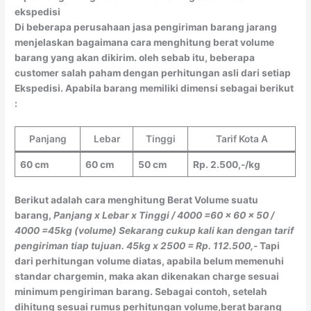
ekspedisi
Di beberapa perusahaan jasa pengiriman barang jarang
menjelaskan bagaimana cara menghitung berat volume
barang yang akan dikirim. oleh sebab itu, beberapa
customer salah paham dengan perhitungan asli dari setiap
Ekspedisi. Apabila barang memiliki dimensi sebagai berikut
:
Panjang
Lebar
Tinggi
Tarif Kota A
60 cm
60 cm
50 cm
Rp. 2.500,-/kg
Berikut adalah cara menghitung Berat Volume suatu
barang,
Panjang x Lebar x Tinggi / 4000
=60 x 60 x 50 /
4000
=45kg (volume)
Sekarang cukup kali kan dengan tarif
pengiriman tiap tujuan.
45kg x 2500 = Rp. 112.500,-
Tapi
dari perhitungan volume diatas, apabila belum memenuhi
standar chargemin, maka akan dikenakan charge sesuai
minimum pengiriman barang. Sebagai contoh, setelah
dihitung sesuai rumus perhitungan volume,berat barang