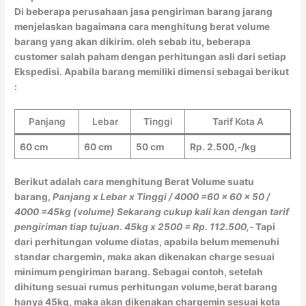
Di beberapa perusahaan jasa pengiriman barang jarang
menjelaskan bagaimana cara menghitung berat volume
barang yang akan dikirim. oleh sebab itu, beberapa
customer salah paham dengan perhitungan asli dari setiap
Ekspedisi. Apabila barang memiliki dimensi sebagai berikut
:
Panjang
Lebar
Tinggi
Tarif Kota A
60 cm
60 cm
50 cm
Rp. 2.500,-/kg
Berikut adalah cara menghitung Berat Volume suatu
barang,
Panjang x Lebar x Tinggi / 4000
=60 x 60 x 50 /
4000
=45kg (volume)
Sekarang cukup kali kan dengan tarif
pengiriman tiap tujuan.
45kg x 2500 = Rp. 112.500,-
Tapi
dari perhitungan volume diatas, apabila belum memenuhi
standar chargemin, maka akan dikenakan charge sesuai
minimum pengiriman barang. Sebagai contoh, setelah
dihitung sesuai rumus perhitungan volume,berat barang
hanya 45kg, maka akan dikenakan chargemin sesuai kota