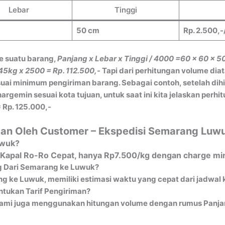
Lebar
Tinggi
50 cm
Rp. 2.500,-
e suatu barang,
Panjang x Lebar x Tinggi / 4000
=60 x 60 x 5
45kg x 2500 = Rp. 112.500,-
Tapi dari perhitungan volume dia
ai minimum pengiriman barang. Sebagai contoh, setelah dih
gemin sesuai kota tujuan, untuk saat ini kita jelaskan perh
 Rp. 125.000,-
kan Oleh Customer – Ekspedisi Semarang Luw
uwuk?
 Kapal Ro-Ro Cepat, hanya Rp7.500/kg dengan charge min
g Dari Semarang ke Luwuk?
g ke Luwuk, memiliki estimasi waktu yang cepat dari jadwal
tukan Tarif Pengiriman?
ami juga menggunakan hitungan volume dengan rumus Panjang