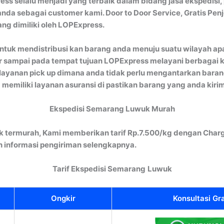
ss selalu menjadi yang terbaik dalam bidang jasa ekspedisi,
nda sebagai customer kami. Door to Door Service, Gratis Pen
ng dimiliki oleh LOPExpress.
ntuk mendistribusi kan barang anda menuju suatu wilayah apa
 sampai pada tempat tujuan LOPExpress melayani berbagai kiri
itu layanan pick up dimana anda tidak perlu mengantarkan ba
a memiliki layanan asuransi di pastikan barang yang anda kir
Ekspedisi Semarang Luwuk Murah
 termurah, Kami memberikan tarif Rp.7.500/kg dengan Charg
informasi pengiriman selengkapnya.
Tarif Ekspedisi Semarang
Luwuk
Ongkir
Konsultasi Gra