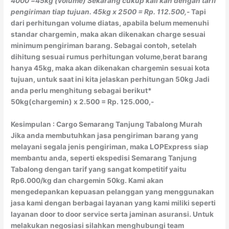
4000
=45kg (volume)
Sekarang cukup kali kan dengan tarif
pengiriman tiap tujuan.
45kg x 2500 = Rp. 112.500,-
Tapi
dari perhitungan volume diatas, apabila belum memenuhi
standar chargemin, maka akan dikenakan charge sesuai
minimum pengiriman barang. Sebagai contoh, setelah
dihitung sesuai rumus perhitungan volume,berat barang
hanya 45kg, maka akan dikenakan chargemin sesuai kota
tujuan, untuk saat ini kita jelaskan perhitungan 50kg Jadi
anda perlu menghitung sebagai berikut*
50kg(chargemin) x 2.500 = Rp. 125.000,-
Kesimpulan : Cargo Semarang Tanjung Tabalong Murah
Jika anda membutuhkan jasa pengiriman barang yang
melayani segala jenis pengiriman, maka LOPExpress siap
membantu anda, seperti ekspedisi Semarang Tanjung
Tabalong dengan tarif yang sangat kompetitif yaitu
Rp6.000/kg dan chargemin 50kg. Kami akan
mengedepankan kepuasan pelanggan yang menggunakan
jasa kami dengan berbagai layanan yang kami miliki seperti
layanan door to door service serta jaminan asuransi. Untuk
melakukan negosiasi silahkan menghubungi team