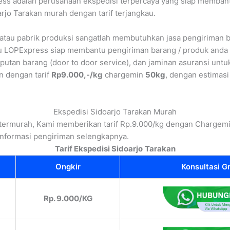
ss adalah perusahaan ekspedisi terpercaya yang siap membant
arjo Tarakan murah dengan tarif terjangkau.
 atau pabrik produksi sangatlah membutuhkan jasa pengiriman 
tu LOPExpress siap membantu pengiriman barang / produk anda 
putan barang (door to door service), dan jaminan asuransi untu
n dengan tarif
Rp9.000,-/kg
chargemin
50kg
, dengan estimas
Ekspedisi Sidoarjo Tarakan Murah
 termurah, Kami memberikan tarif Rp.9.000/kg dengan Chargemi
nformasi pengiriman selengkapnya.
Tarif Ekspedisi Sidoarjo
Tarakan
Ongkir
Konsultasi Gr
Rp. 9.000/KG