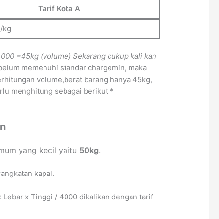
Tarif Kota A
-/kg
4000
=45kg (volume)
Sekarang cukup kali kan
a belum memenuhi standar chargemin, maka
erhitungan volume,berat barang hanya 45kg,
erlu menghitung sebagai berikut *
an
mum yang kecil yaitu
50kg
.
rangkatan kapal.
bar x Tinggi / 4000 dikalikan dengan tarif