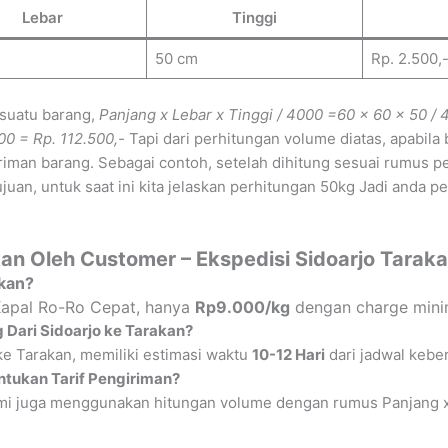
Lebar
Tinggi
50 cm
Rp. 2.500,
 suatu barang,
Panjang x Lebar x Tinggi / 4000
=60 x 60 x 50 / 
00 = Rp. 112.500,-
Tapi dari perhitungan volume diatas, apabil
iman barang. Sebagai contoh, setelah dihitung sesuai rumus p
uan, untuk saat ini kita jelaskan perhitungan 50kg Jadi anda p
an Oleh Customer – Ekspedisi Sidoarjo Tarak
akan?
 Kapal Ro-Ro Cepat, hanya
Rp9.000/kg
dengan charge mini
 Dari Sidoarjo ke Tarakan?
ke Tarakan, memiliki estimasi waktu
10-12 Hari
dari jadwal kebe
tukan Tarif Pengiriman?
i juga menggunakan hitungan volume dengan rumus Panjang x Le