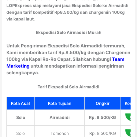
LOPExpress siap melayani jasa Ekspedisi Solo ke Airmadidi
dengan tarif kompetitif Rp8.500/kg dan chargemin 100kg
via kapal laut
.
Ekspedisi Solo Airmadidi Murah
Untuk Pengiriman Ekspedisi Solo Airmadidi termurah,
Kami memberikan tarif Rp.8.500/kg dengan Chargemin
100kg via Kapal Ro-Ro Cepat. Silahkan hubungi
Team
Marketing
untuk mendapatkan informasi pengiriman
selengkapnya.
Tarif Ekspedisi Solo
Airmadidi
Kota Asal
Kota Tujuan
Ongkir
Konsul
Solo
Airmadidi
Rp. 8.500/KG
Solo
Tomohon
Rp. 8.500/KG