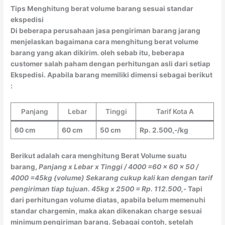
Tips Menghitung berat volume barang sesuai standar
ekspedisi
Di beberapa perusahaan jasa pengiriman barang jarang
menjelaskan bagaimana cara menghitung berat volume
barang yang akan dikirim. oleh sebab itu, beberapa
customer salah paham dengan perhitungan asli dari setiap
Ekspedisi. Apabila barang memiliki dimensi sebagai berikut
:
Panjang
Lebar
Tinggi
Tarif Kota A
60 cm
60 cm
50 cm
Rp. 2.500,-/kg
Berikut adalah cara menghitung Berat Volume suatu
barang,
Panjang x Lebar x Tinggi / 4000
=60 x 60 x 50 /
4000
=45kg (volume)
Sekarang cukup kali kan dengan tarif
pengiriman tiap tujuan.
45kg x 2500 = Rp. 112.500,-
Tapi
dari perhitungan volume diatas, apabila belum memenuhi
standar chargemin, maka akan dikenakan charge sesuai
minimum pengiriman barang. Sebagai contoh, setelah