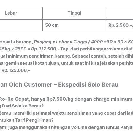
Lebar
Tinggi
50 cm
Rp. 2.500,-
e suatu barang,
Panjang x Lebar x Tinggi / 4000
=60 x 60 x 5
45kg x 2500 = Rp. 112.500,-
Tapi dari perhitungan volume dia
ai minimum pengiriman barang. Sebagai contoh, setelah dih
gemin sesuai kota tujuan, untuk saat ini kita jelaskan perh
 Rp. 125.000,-
an Oleh Customer – Ekspedisi Solo Berau
al Ro-Ro Cepat, hanya Rp7.500/kg dengan charge minimum 
 Dari Solo ke Berau?
 Berau, memiliki estimasi waktu pengiriman yang cepat dari j
tukan Tarif Pengiriman?
ami juga menggunakan hitungan volume dengan rumus Panjang