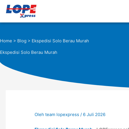
Lewati
ke
konten
Home
>
Blog
> Ekspedisi Solo Berau Murah
Ekspedisi Solo Berau Murah
Oleh
team lopexpress
/
6 Juli 2026