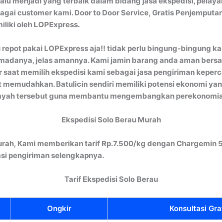
alu menjadi yang terbaik dalam bidang jasa ekspedisi, pelaya
gai customer kami. Door to Door Service, Gratis Penjemputan
iliki oleh LOPExpress.
lu repot pakai LOPExpress aja!! tidak perlu bingung-bingung 
s armadanya, jelas amannya. Kami jamin barang anda aman be
ir saat memilih ekspedisi kami sebagai jasa pengiriman kepe
 memudahkan. Batulicin sendiri memiliki potensi ekonomi yang
layah tersebut guna membantu mengembangkan perekonomian
Ekspedisi Solo Berau Murah
urah, Kami memberikan tarif Rp.7.500/kg dengan Chargemin 5
si pengiriman selengkapnya.
Tarif Ekspedisi Solo
Berau
Ongkir
Konsultasi Gra