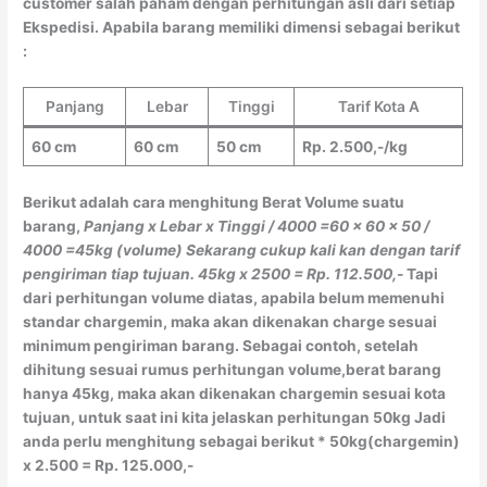
customer salah paham dengan perhitungan asli dari setiap
Ekspedisi. Apabila barang memiliki dimensi sebagai berikut
:
Panjang
Lebar
Tinggi
Tarif Kota A
60 cm
60 cm
50 cm
Rp. 2.500,-/kg
Berikut adalah cara menghitung Berat Volume suatu
barang,
Panjang x Lebar x Tinggi / 4000
=60 x 60 x 50 /
4000
=45kg (volume)
Sekarang cukup kali kan dengan tarif
pengiriman tiap tujuan.
45kg x 2500 = Rp. 112.500,-
Tapi
dari perhitungan volume diatas, apabila belum memenuhi
standar chargemin, maka akan dikenakan charge sesuai
minimum pengiriman barang. Sebagai contoh, setelah
dihitung sesuai rumus perhitungan volume,berat barang
hanya 45kg, maka akan dikenakan chargemin sesuai kota
tujuan, untuk saat ini kita jelaskan perhitungan 50kg Jadi
anda perlu menghitung sebagai berikut * 50kg(chargemin)
x 2.500 = Rp. 125.000,-