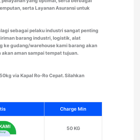
, pelayanan yang optimal, serta berbagai
jemputan, serta Layanan Asuransi untuk
agi sebagai pelaku industri sangat penting
man barang industri, logistik, alat
rang ke gudang/warehouse kami barang akan
im akan aman sampai tempat tujuan.
0kg via Kapal Ro-Ro Cepat. Silahkan
tis
Charge Min
50 KG