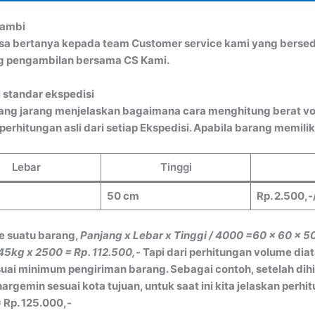
Jambi
bisa bertanya kepada team Customer service kami yang bersed
ng pengambilan bersama CS Kami.
 standar ekspedisi
ang jarang menjelaskan bagaimana cara menghitung berat vo
rhitungan asli dari setiap Ekspedisi. Apabila barang memiliki
Lebar
Tinggi
50 cm
Rp. 2.500,-
e suatu barang,
Panjang x Lebar x Tinggi / 4000
=60 x 60 x 5
45kg x 2500 = Rp. 112.500,-
Tapi dari perhitungan volume dia
ai minimum pengiriman barang. Sebagai contoh, setelah dih
gemin sesuai kota tujuan, untuk saat ini kita jelaskan perh
 Rp. 125.000,-