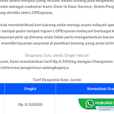
ess selalu menjadi yang terbaik dalam bidang jasa ekspedisi
nda sebagai customer kami. Door to Door Service, Gratis Pen
ng dimiliki oleh LOPExpress.
tuk mendistribusi kan barang anda menuju suatu wilayah apal
 sampai pada tempat tujuan LOPExpress melayani berbagai kiri
itu layanan pick up dimana anda tidak perlu mengantarkan ba
a memiliki layanan asuransi di pastikan barang yang anda kir
Ekspedisi Solo Jambi Ongkir Murah
urah, Kami memberikan tarif Rp.6.500/kg dengan Chargemin 5
informasi pengiriman selengkapnya.
Tarif Ekspedisi Solo
Jambi
Ongkir
Konsultasi Gra
Rp. 6.500/KG