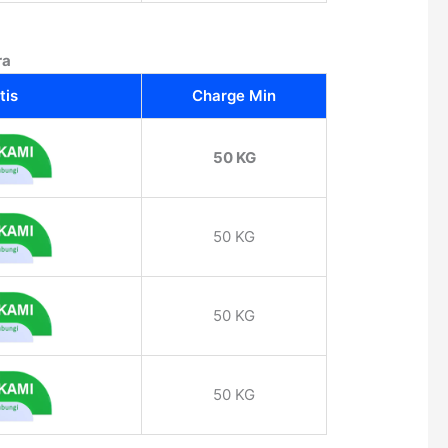
ra
tis
Charge Min
50 KG
50 KG
50 KG
50 KG