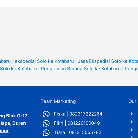
abaru
|
ekspedisi Solo ke Kotabaru
|
Jasa Ekspedisi Solo ke Kot
 Solo ke Kotabaru
|
Pengiriman Barang Solo ke Kotabaru
|
Pengi
Team Marketing
Our 
Fiska | 082317222264
ang Blok G-17
lapa, Duren
Fikri | 081220100049
imur
Tiara | 081315555782