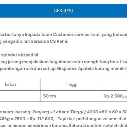
CEK RESI
bisa bertanya kepada team Customer service kami yang bersed
ng pengambilan bersama CS Kami.
 standar ekspedisi
ang jarang menjelaskan bagaimana cara menghitung berat vo
rhitungan asli dari setiap Ekspedisi. Apabila barang memiliki
Lebar
Tinggi
50 cm
Rp. 2.500,-
e suatu barang,
Panjang x Lebar x Tinggi / 4000
=60 x 60 x 5
45kg x 2500 = Rp. 112.500,-
Tapi dari perhitungan volume dia
ai minimum pengiriman barang. Sebagai contoh, setelah dih