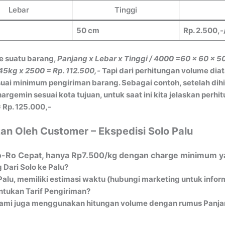
Lebar
Tinggi
50 cm
Rp. 2.500,-
e suatu barang,
Panjang x Lebar x Tinggi / 4000
=60 x 60 x 5
45kg x 2500 = Rp. 112.500,-
Tapi dari perhitungan volume dia
ai minimum pengiriman barang. Sebagai contoh, setelah dih
gemin sesuai kota tujuan, untuk saat ini kita jelaskan perh
 Rp. 125.000,-
an Oleh Customer – Ekspedisi Solo Palu
 Ro-Ro Cepat, hanya Rp7.500/kg dengan charge minimum ya
Dari Solo ke Palu?
Palu, memiliki estimasi waktu (hubungi marketing untuk info
tukan Tarif Pengiriman?
ami juga menggunakan hitungan volume dengan rumus Panjang