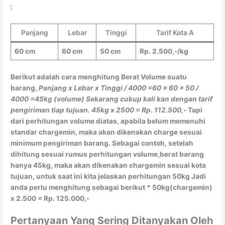
:
Panjang
Lebar
Tinggi
Tarif Kota A
60 cm
60 cm
50 cm
Rp. 2.500,-/kg
Berikut adalah cara menghitung Berat Volume suatu
barang,
Panjang x Lebar x Tinggi / 4000
=60 x 60 x 50 /
4000
=45kg (volume)
Sekarang cukup kali kan dengan tarif
pengiriman tiap tujuan.
45kg x 2500 = Rp. 112.500,-
Tapi
dari perhitungan volume diatas, apabila belum memenuhi
standar chargemin, maka akan dikenakan charge sesuai
minimum pengiriman barang. Sebagai contoh, setelah
dihitung sesuai rumus perhitungan volume,berat barang
hanya 45kg, maka akan dikenakan chargemin sesuai kota
tujuan, untuk saat ini kita jelaskan perhitungan 50kg Jadi
anda perlu menghitung sebagai berikut * 50kg(chargemin)
x 2.500 = Rp. 125.000,-
Pertanyaan Yang Sering Ditanyakan Oleh