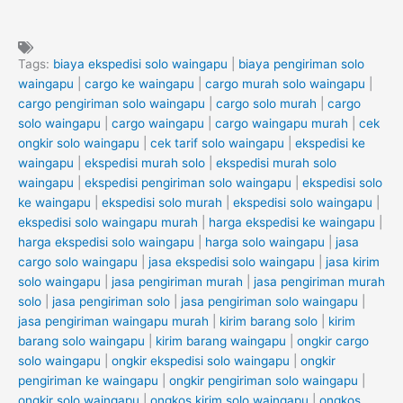
Tags:
biaya ekspedisi solo waingapu
|
biaya pengiriman solo
waingapu
|
cargo ke waingapu
|
cargo murah solo waingapu
|
cargo pengiriman solo waingapu
|
cargo solo murah
|
cargo
solo waingapu
|
cargo waingapu
|
cargo waingapu murah
|
cek
ongkir solo waingapu
|
cek tarif solo waingapu
|
ekspedisi ke
waingapu
|
ekspedisi murah solo
|
ekspedisi murah solo
waingapu
|
ekspedisi pengiriman solo waingapu
|
ekspedisi solo
ke waingapu
|
ekspedisi solo murah
|
ekspedisi solo waingapu
|
ekspedisi solo waingapu murah
|
harga ekspedisi ke waingapu
|
harga ekspedisi solo waingapu
|
harga solo waingapu
|
jasa
cargo solo waingapu
|
jasa ekspedisi solo waingapu
|
jasa kirim
solo waingapu
|
jasa pengiriman murah
|
jasa pengiriman murah
solo
|
jasa pengiriman solo
|
jasa pengiriman solo waingapu
|
jasa pengiriman waingapu murah
|
kirim barang solo
|
kirim
barang solo waingapu
|
kirim barang waingapu
|
ongkir cargo
solo waingapu
|
ongkir ekspedisi solo waingapu
|
ongkir
pengiriman ke waingapu
|
ongkir pengiriman solo waingapu
|
ongkir solo waingapu
|
ongkos kirim solo waingapu
|
ongkos